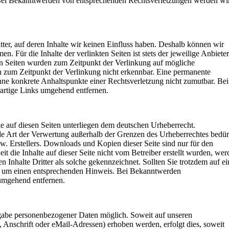
Bei Bekanntwerden von entsprechenden Rechtsverletzungen werden wi
ter, auf deren Inhalte wir keinen Einfluss haben. Deshalb können wir
 Für die Inhalte der verlinkten Seiten ist stets der jeweilige Anbieter
en Seiten wurden zum Zeitpunkt der Verlinkung auf mögliche
 zum Zeitpunkt der Verlinkung nicht erkennbar. Eine permanente
ohne konkrete Anhaltspunkte einer Rechtsverletzung nicht zumutbar. Bei
rtige Links umgehend entfernen.
rke auf diesen Seiten unterliegen dem deutschen Urheberrecht.
de Art der Verwertung außerhalb der Grenzen des Urheberrechtes bedü
. Erstellers. Downloads und Kopien dieser Seite sind nur für den
t die Inhalte auf dieser Seite nicht vom Betreiber erstellt wurden, wer
 Inhalte Dritter als solche gekennzeichnet. Sollten Sie trotzdem auf e
r um einen entsprechenden Hinweis. Bei Bekanntwerden
umgehend entfernen.
gabe personenbezogener Daten möglich. Soweit auf unseren
nschrift oder eMail-Adressen) erhoben werden, erfolgt dies, soweit