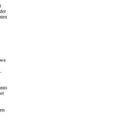
t
der
nten
twa
.
onto
er
ten