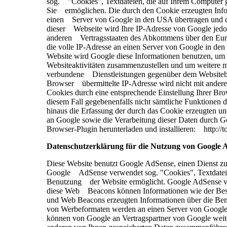
sog. "Cookies", Textdateien, die auf Ihrem Computer g
Sie ermöglichen. Die durch den Cookie erzeugten Info
einen Server von Google in den USA übertragen und dor
dieser Webseite wird Ihre IP-Adresse von Google jedoc
anderen Vertragsstaaten des Abkommens über den Euro
die volle IP-Adresse an einen Server von Google in den
Website wird Google diese Informationen benutzen, um
Websiteaktivitäten zusammenzustellen und um weitere m
verbundene Dienstleistungen gegenüber dem Websitebe
Browser übermittelte IP-Adresse wird nicht mit ande
Cookies durch eine entsprechende Einstellung Ihrer Bro
diesem Fall gegebenenfalls nicht sämtliche Funktionen
hinaus die Erfassung der durch das Cookie erzeugten u
an Google sowie die Verarbeitung dieser Daten durch G
Browser-Plugin herunterladen und installieren: http:
Datenschutzerklärung für die Nutzung von Google
Diese Website benutzt Google AdSense, einen Dienst z
Google AdSense verwendet sog. "Cookies", Textdateien
Benutzung der Website ermöglicht. Google AdSense ve
diese Web Beacons können Informationen wie der Besu
und Web Beacons erzeugten Informationen über die Benu
von Werbeformaten werden an einen Server von Google
können von Google an Vertragspartner von Google weit