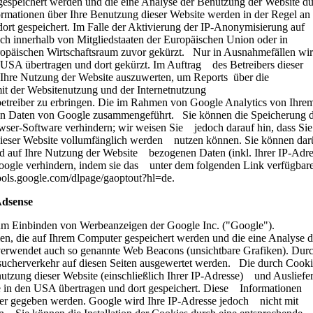
espeichert werden und die eine Analyse der Benutzung der Website d
rmationen über Ihre Benutzung dieser Website werden in der Regel an
t gespeichert. Im Falle der Aktivierung der IP-Anonymisierung auf
h innerhalb von Mitgliedstaaten der Europäischen Union oder in
päischen Wirtschaftsraum zuvor gekürzt. Nur in Ausnahmefällen wi
 USA übertragen und dort gekürzt. Im Auftrag des Betreibers dieser
 Ihre Nutzung der Website auszuwerten, um Reports über die
it der Websitenutzung und der Internetnutzung
treiber zu erbringen. Die im Rahmen von Google Analytics von Ihre
ren Daten von Google zusammengeführt. Sie können die Speicherung 
wser-Software verhindern; wir weisen Sie jedoch darauf hin, dass Sie
 dieser Website vollumfänglich werden nutzen können. Sie können dar
nd auf Ihre Nutzung der Website bezogenen Daten (inkl. Ihrer IP-Adre
oogle verhindern, indem sie das unter dem folgenden Link verfügbar
//tools.google.com/dlpage/gaoptout?hl=de.
 Adsense
um Einbinden von Werbeanzeigen der Google Inc. ("Google").
, die auf Ihrem Computer gespeichert werden und die eine Analyse d
rwendet auch so genannte Web Beacons (unsichtbare Grafiken). Dur
cherverkehr auf diesen Seiten ausgewertet werden. Die durch Cooki
tzung dieser Website (einschließlich Ihrer IP-Adresse) und Ausliefe
 in den USA übertragen und dort gespeichert. Diese Informationen
er gegeben werden. Google wird Ihre IP-Adresse jedoch nicht mit