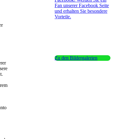
Fan unserer Facebook Seite
und erhalten Sie besondere
Vorteile.
er
Zu den Bildergalerien
rer
sere
t.
hrem
onto