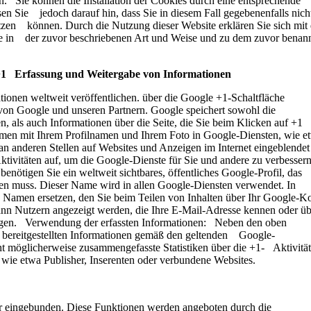
 Sie können die Installation der Cookies durch eine entsprechende
en Sie jedoch darauf hin, dass Sie in diesem Fall gegebenenfalls nich
tzen können. Durch die Nutzung dieser Website erklären Sie sich mit 
e in der zuvor beschriebenen Art und Weise und zu dem zuvor benan
 +1 Erfassung und Weitergabe von Informationen
tionen weltweit veröffentlichen. über die Google +1-Schaltfläche
 von Google und unseren Partnern. Google speichert sowohl die
, als auch Informationen über die Seite, die Sie beim Klicken auf +1
en mit Ihrem Profilnamen und Ihrem Foto in Google-Diensten, wie e
n anderen Stellen auf Websites und Anzeigen im Internet eingeblendet
ivitäten auf, um die Google-Dienste für Sie und andere zu verbessern
ötigen Sie ein weltweit sichtbares, öffentliches Google-Profil, das
en muss. Dieser Name wird in allen Google-Diensten verwendet. In
amen ersetzen, den Sie beim Teilen von Inhalten über Ihr Google-K
ann Nutzern angezeigt werden, die Ihre E-Mail-Adresse kennen oder üb
fügen. Verwendung der erfassten Informationen: Neben den oben
bereitgestellten Informationen gemäß den geltenden Google-
t möglicherweise zusammengefasste Statistiken über die +1- Aktivitä
er, wie etwa Publisher, Inserenten oder verbundene Websites.
er eingebunden. Diese Funktionen werden angeboten durch die