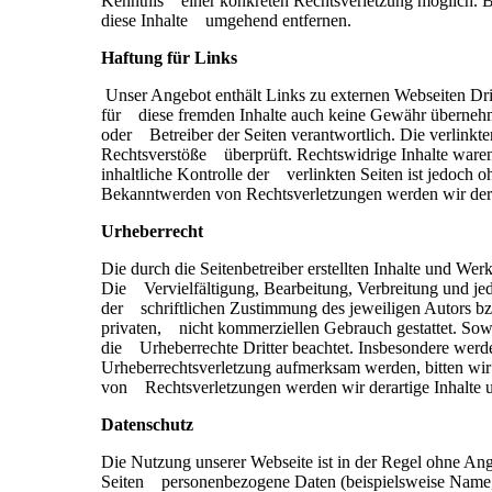
Kenntnis einer konkreten Rechtsverletzung möglich. 
diese Inhalte umgehend entfernen.
Haftung für Links
Unser Angebot enthält Links zu externen Webseiten Drit
für diese fremden Inhalte auch keine Gewähr übernehmen.
oder Betreiber der Seiten verantwortlich. Die verlinkt
Rechtsverstöße überprüft. Rechtswidrige Inhalte waren
inhaltliche Kontrolle der verlinkten Seiten ist jedoch 
Bekanntwerden von Rechtsverletzungen werden wir dera
Urheberrecht
Die durch die Seitenbetreiber erstellten Inhalte und We
Die Vervielfältigung, Bearbeitung, Verbreitung und je
der schriftlichen Zustimmung des jeweiligen Autors bzw
privaten, nicht kommerziellen Gebrauch gestattet. Sowei
die Urheberrechte Dritter beachtet. Insbesondere werden
Urheberrechtsverletzung aufmerksam werden, bitten wi
von Rechtsverletzungen werden wir derartige Inhalte 
Datenschutz
Die Nutzung unserer Webseite ist in der Regel ohne An
Seiten personenbezogene Daten (beispielsweise Name, A