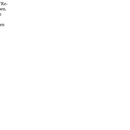
"Re-
ben.
m
den