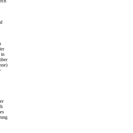
urch
rd
m
der
 in
über
sse)
e
er
ch
es
rung