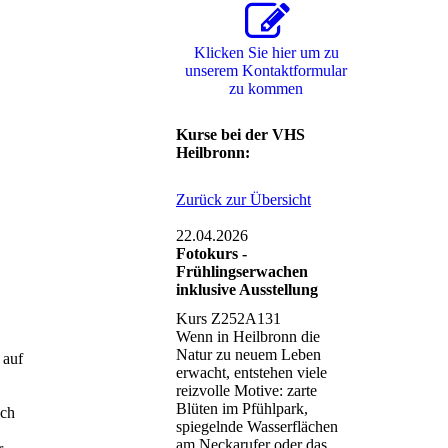
Klicken Sie hier um zu
unserem Kon­takt­for­mu­lar
zu kommen
Kurse bei der VHS
Heilbronn:
Zurück zur Übersicht
22.04.2026
Fotokurs -
Frühlingserwachen
inklusive Ausstellung
Kurs Z252A131
Wenn in Heilbronn die
Natur zu neuem Leben
 auf
erwacht, entstehen viele
reizvolle Motive: zarte
Blüten im Pfühlpark,
ach
spiegelnde Wasserflächen
am Neckarufer oder das