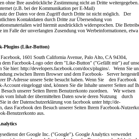
den ohne Ihre ausdrückliche Zustimmung nicht an Dritte weitergegeben.
nternet (z.B. bei der Kommunikation per E-Mail)
utz der Daten vor dem Zugriff durch Dritte ist nicht möglich. Der
tlichten Kontaktdaten durch Dritte zur Übersendung von
ionsmaterialien wird hiermit ausdrücklich widersprochen. Die Betreib
tte im Falle der unverlangten Zusendung von Werbeinformationen, etwa
-Plugins (Like-Button)
s Facebook, 1601 South California Avenue, Palo Alto, CA 94304,
 dem Facebook-Logo oder dem "Like-Button" ("Gefällt mir") auf unse
 Sie hier: http://developers.facebook.com/docs/plugins/. Wenn Sie un
rbindung zwischen Ihrem Browser und dem Facebook- Server hergestell
 Ihrer IP-Adresse unsere Seite besucht haben. Wenn Sie den Facebook
Account eingeloggt sind, können Sie die Inhalte unserer Seiten auf I
n Besuch unserer Seiten Ihrem Benutzerkonto zuordnen. Wir weisen
ntnis vom Inhalt der übermittelten Daten sowie deren Nutzung durch
Sie in der Datenschutzerklärung von facebook unter http://de-
, dass Facebook den Besuch unserer Seiten Ihrem Facebook-Nutzerk
ebook-Benutzerkonto aus.
Analytics
ysedienst der Google Inc. ("Google"). Google Analytics verwendet